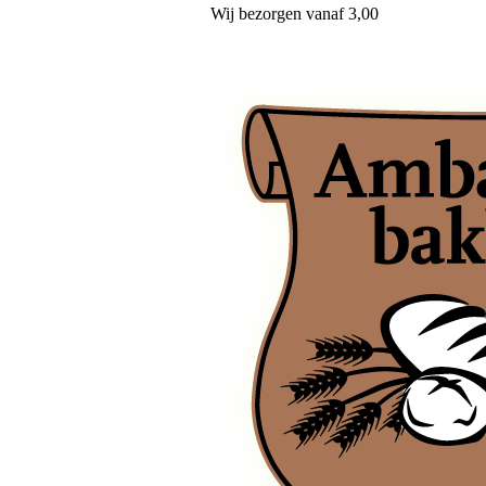
Wij
bezorgen
vanaf 3,00