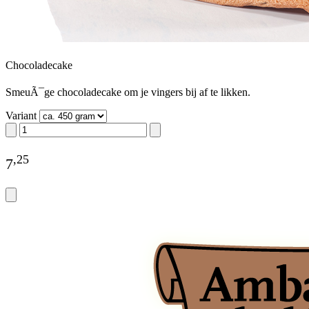
Chocoladecake
SmeuÃ¯ge chocoladecake om je vingers bij af te likken.
Variant
,
25
7