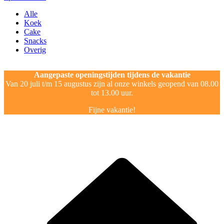
Alle
Koek
Cake
Snacks
Overig
Aangepaste openingstijden tijdens de vakantie
Van 20 juli t/m 15 augustus zijn al onze winkels geopend van 08.00
tot 13.00 uur.
Fijne vakantie!