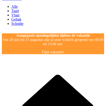
Alle
Taart
Vlaai
Gebak
Schnitte
Aangepaste openingstijden tijdens de vakantie
Van 20 juli t/m 15 augustus zijn al onze winkels geopend van 08.00
tot 13.00 uur.
Fijne vakantie!