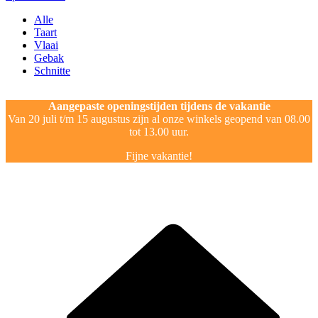
Alle
Taart
Vlaai
Gebak
Schnitte
Aangepaste openingstijden tijdens de vakantie
Van 20 juli t/m 15 augustus zijn al onze winkels geopend van 08.00
tot 13.00 uur.
Fijne vakantie!