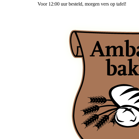
 tafel!
Wij
bezorgen
vanaf 3,00